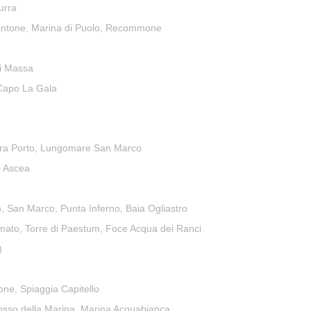
urra
Cantone, Marina di Puolo, Recommone
di Massa
 Capo La Gala
bera Porto, Lungomare San Marco
i Ascea
o, San Marco, Punta Inferno, Baia Ogliastro
Amato, Torre di Paestum, Foce Acqua dei Ranci
)
ne, Spiaggia Capitello
, Fosso della Marina, Marina Acquabianca