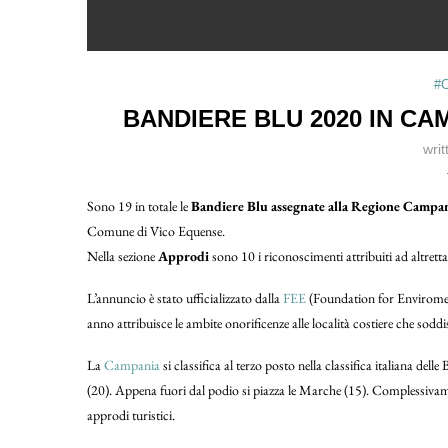
#C
BANDIERE BLU 2020 IN CA
wri
Sono 19 in totale le
Bandiere Blu assegnate alla Regione Campan
Comune di Vico Equense.
Nella sezione
Approdi
sono 10 i riconoscimenti attribuiti ad altrettan
L’annuncio è stato ufficializzato dalla
FEE
(Foundation for Enviromen
anno attribuisce le ambite onorificenze alle località costiere che soddisf
La
Campania
si classifica al terzo posto nella classifica italiana del
(20). Appena fuori dal podio si piazza le Marche (15). Complessivame
approdi turistici.