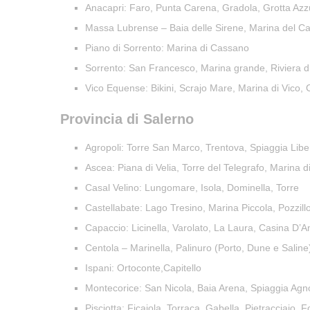
Anacapri: Faro, Punta Carena, Gradola, Grotta Azz
Massa Lubrense – Baia delle Sirene, Marina del 
Piano di Sorrento: Marina di Cassano
Sorrento: San Francesco, Marina grande, Riviera 
Vico Equense: Bikini, Scrajo Mare, Marina di Vico,
Provincia di Salerno
Agropoli: Torre San Marco, Trentova, Spiaggia Li
Ascea: Piana di Velia, Torre del Telegrafo, Marina d
Casal Velino: Lungomare, Isola, Dominella, Torre
Castellabate: Lago Tresino, Marina Piccola, Pozzill
Capaccio: Licinella, Varolato, La Laura, Casina D’
Centola – Marinella, Palinuro (Porto, Dune e Saline
Ispani: Ortoconte,Capitello
Montecorice: San Nicola, Baia Arena, Spiaggia Agno
Pisciotta: Ficaiola, Torraca, Gabella, Pietracciaio