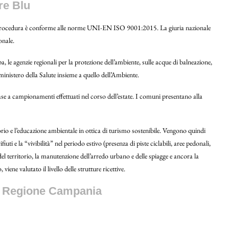
re Blu
procedura è conforme alle norme UNI-EN ISO 9001:2015. La giuria nazionale
onale.
rpa, le agenzie regionali per la protezione dell’ambiente, sulle acque di balneazione,
nistero della Salute insieme a quello dell’Ambiente.
ase a campionamenti effettuati nel corso dell’estate. I comuni presentano alla
torio e l’educazione ambientale in ottica di turismo sostenibile. Vengono quindi
ifiuti e la “vivibilità” nel periodo estivo (presenza di piste ciclabili, aree pedonali,
 del territorio, la manutenzione dell’arredo urbano e delle spiagge e ancora la
iene valutato il livello delle strutture ricettive.
la Regione Campania