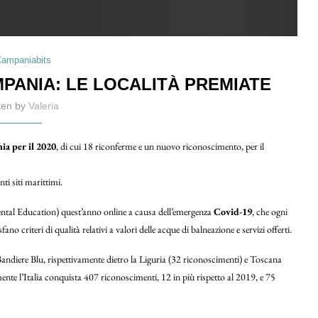
ampaniabits
MPANIA: LE LOCALITÀ PREMIATE
tten by
Valeria
ia per il 2020
, di cui 18 riconferme e un nuovo riconoscimento, per il
ti siti marittimi.
tal Education) quest’anno online a causa dell’emergenza
Covid-19
, che ogni
ano criteri di qualità relativi a valori delle acque di balneazione e servizi offerti.
le Bandiere Blu, rispettivamente dietro la Liguria (32 riconoscimenti) e Toscana
nte l’Italia conquista 407 riconoscimenti, 12 in più rispetto al 2019, e 75