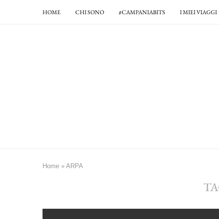
HOME
CHI SONO
#CAMPANIABITS
I MIEI VIAGGI
Home
»
ARPA
TA