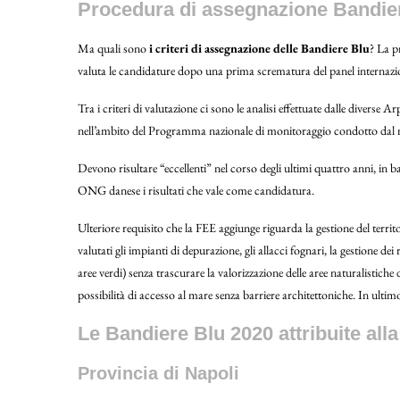
Procedura di assegnazione Bandie
Ma quali sono
i criteri di assegnazione delle Bandiere Blu
? La 
valuta le candidature dopo una prima scrematura del panel internazi
Tra i criteri di valutazione ci sono le analisi effettuate dalle diverse A
nell’ambito del Programma nazionale di monitoraggio condotto dal mi
Devono risultare “eccellenti” nel corso degli ultimi quattro anni, in b
ONG danese i risultati che vale come candidatura.
Ulteriore requisito che la FEE aggiunge riguarda la gestione del terri
valutati gli impianti di depurazione, gli allacci fognari, la gestione dei r
aree verdi) senza trascurare la valorizzazione delle aree naturalistiche
possibilità di accesso al mare senza barriere architettoniche. In ultimo, v
Le Bandiere Blu 2020 attribuite al
Provincia di Napoli