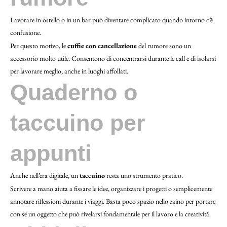
Lavorare in ostello o in un bar può diventare complicato quando intorno c’è
confusione.
Per questo motivo, le
cuffie con cancellazione
del rumore sono un
accessorio molto utile. Consentono di concentrarsi durante le call e di isolarsi
per lavorare meglio, anche in luoghi affollati.
Quaderno o
taccuino per
appunti
Anche nell’era digitale, un
taccuino
resta uno strumento pratico.
Scrivere a mano aiuta a fissare le idee, organizzare i progetti o semplicemente
annotare riflessioni durante i viaggi. Basta poco spazio nello zaino per portare
con sé un oggetto che può rivelarsi fondamentale per il lavoro e la creatività.