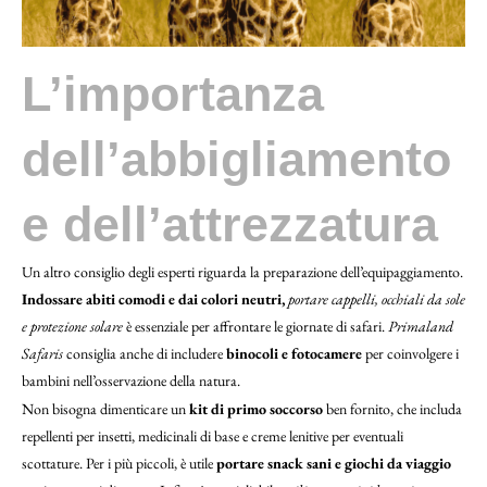
L’importanza
dell’abbigliamento
e dell’attrezzatura
Un altro consiglio degli esperti riguarda la preparazione dell’equipaggiamento.
Indossare abiti comodi e dai colori neutri,
portare cappelli, occhiali da sole
e protezione solare
è essenziale per affrontare le giornate di safari.
Primaland
Safaris
consiglia anche di includere
binocoli e fotocamere
per coinvolgere i
bambini nell’osservazione della natura.
Non bisogna dimenticare un
kit di primo soccorso
ben fornito, che includa
repellenti per insetti, medicinali di base e creme lenitive per eventuali
scottature. Per i più piccoli, è utile
portare snack sani e giochi da viaggio