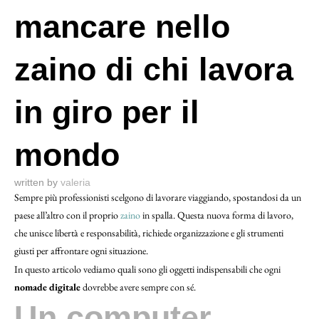
mancare nello
zaino di chi lavora
in giro per il
mondo
written by
valeria
Sempre più professionisti scelgono di lavorare viaggiando, spostandosi da un
paese all’altro con il proprio
zaino
in spalla. Questa nuova forma di lavoro,
che unisce libertà e responsabilità, richiede organizzazione e gli strumenti
giusti per affrontare ogni situazione.
In questo articolo vediamo quali sono gli oggetti indispensabili che ogni
nomade digitale
dovrebbe avere sempre con sé.
Un computer