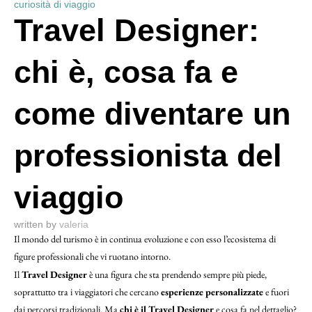
curiosità di viaggio
Travel Designer:
chi è, cosa fa e
come diventare un
professionista del
viaggio
written by
valeria
Il mondo del turismo è in continua evoluzione e con esso l’ecosistema di
figure professionali che vi ruotano intorno.
Il
Travel Designer
è una figura che sta prendendo sempre più piede,
soprattutto tra i viaggiatori che cercano
esperienze personalizzate
e fuori
dai percorsi tradizionali. Ma
chi è il Travel Designer
e cosa fa nel dettaglio?