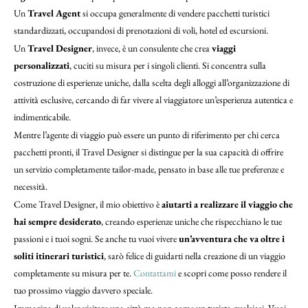
Un
Travel Agent
si occupa generalmente di vendere pacchetti turistici
standardizzati, occupandosi di prenotazioni di voli, hotel ed escursioni.
Un
Travel Designer
, invece, è un consulente che crea
viaggi
personalizzati
, cuciti su misura per i singoli clienti. Si concentra sulla
costruzione di esperienze uniche, dalla scelta degli alloggi all’organizzazione di
attività esclusive, cercando di far vivere al viaggiatore un’esperienza autentica e
indimenticabile.
Mentre l’agente di viaggio può essere un punto di riferimento per chi cerca
pacchetti pronti, il Travel Designer si distingue per la sua capacità di offrire
un servizio completamente tailor-made, pensato in base alle tue preferenze e
necessità.
Come Travel Designer, il mio obiettivo è
aiutarti a realizzare il viaggio che
hai sempre desiderato
, creando esperienze uniche che rispecchiano le tue
passioni e i tuoi sogni. Se anche tu vuoi vivere
un’avventura che va oltre i
soliti itinerari turistici
, sarò felice di guidarti nella creazione di un viaggio
completamente su misura per te.
Contattami
e scopri come posso rendere il
tuo prossimo viaggio davvero speciale.
Immagina di voler visitare una città ma non come un turista qualsiasi. Vuoi