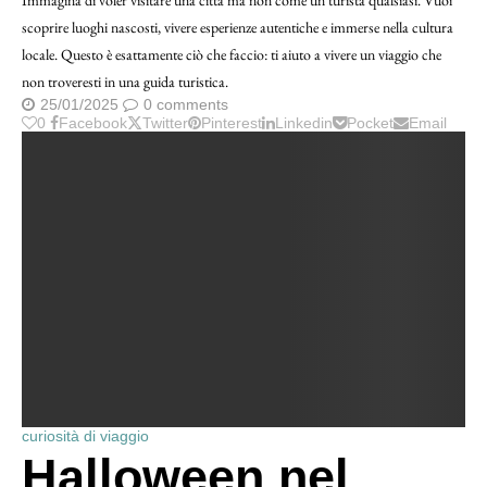
scoprire luoghi nascosti, vivere esperienze autentiche e immerse nella cultura
locale. Questo è esattamente ciò che faccio: ti aiuto a vivere un viaggio che
non troveresti in una guida turistica.
25/01/2025
0 comments
0
Facebook
Twitter
Pinterest
Linkedin
Pocket
Email
curiosità di viaggio
Halloween nel