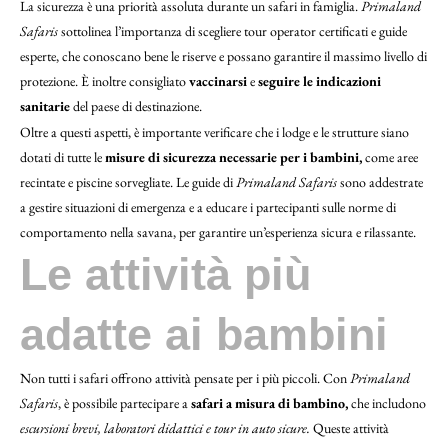
La sicurezza è una priorità assoluta durante un safari in famiglia.
Primaland
Safaris
sottolinea l’importanza di scegliere tour operator certificati e guide
esperte, che conoscano bene le riserve e possano garantire il massimo livello di
protezione. È inoltre consigliato
vaccinarsi
e
seguire le indicazioni
sanitarie
del paese di destinazione.
Oltre a questi aspetti, è importante verificare che i lodge e le strutture siano
dotati di tutte le
misure di sicurezza necessarie per i bambini,
come aree
recintate e piscine sorvegliate. Le guide di
Primaland Safaris
sono addestrate
a gestire situazioni di emergenza e a educare i partecipanti sulle norme di
comportamento nella savana, per garantire un’esperienza sicura e rilassante.
Le attività più
adatte ai bambini
Non tutti i safari offrono attività pensate per i più piccoli. Con
Primaland
Safaris
, è possibile partecipare a
safari a misura di bambino,
che includono
escursioni brevi, laboratori didattici e tour in auto sicure.
Queste attività