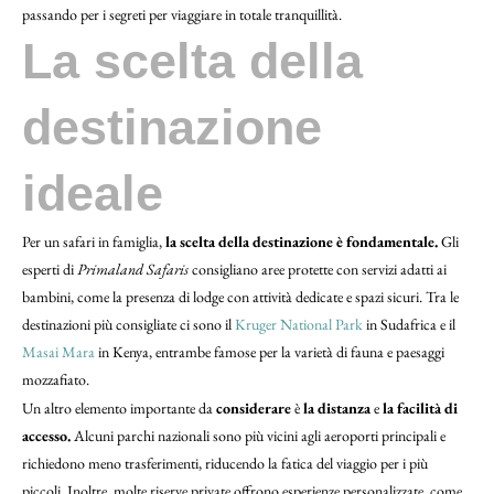
passando per i segreti per viaggiare in totale tranquillità.
La scelta della
destinazione
ideale
Per un safari in famiglia,
la scelta della destinazione è fondamentale.
Gli
esperti di
Primaland Safaris
consigliano aree protette con servizi adatti ai
bambini, come la presenza di lodge con attività dedicate e spazi sicuri. Tra le
destinazioni più consigliate ci sono il
Kruger National Park
in Sudafrica e il
Masai Mara
in Kenya, entrambe famose per la varietà di fauna e paesaggi
mozzafiato.
Un altro elemento importante da
considerare
è
la distanza
e
la facilità di
accesso.
Alcuni parchi nazionali sono più vicini agli aeroporti principali e
richiedono meno trasferimenti, riducendo la fatica del viaggio per i più
piccoli. Inoltre, molte riserve private offrono esperienze personalizzate, come