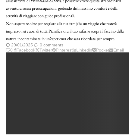
all’assistenza di
Primaland Safaris,
è possibile vivere questa straordinaria
avventura senza preoccupazioni, godendo del massimo comfort e della
serenità di viaggiare con guide professionali.
Non aspettare oltre per regalare alla tua famiglia un viaggio che resterà
impresso nei cuori di tutti. Pianifica ora il tuo safari e scopri il fascino della
natura incontaminata in un’esperienza che sarà ricordata per sempre.
29/01/2025
0 comments
0
Facebook
Twitter
Pinterest
Linkedin
Pocket
Email