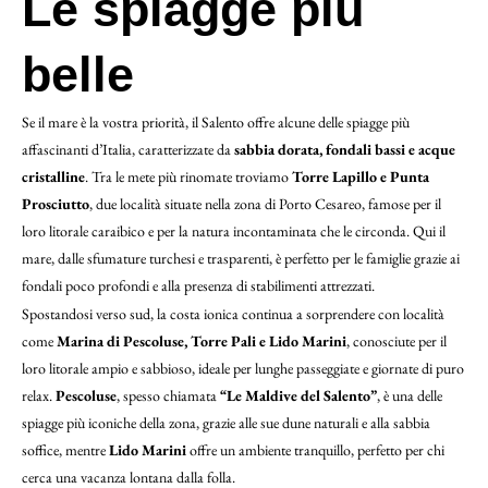
Le spiagge più
belle
Se il mare è la vostra priorità, il Salento offre alcune delle spiagge più
affascinanti d’Italia, caratterizzate da
sabbia dorata, fondali bassi e acque
cristalline
. Tra le mete più rinomate troviamo
Torre Lapillo e Punta
Prosciutto
, due località situate nella zona di Porto Cesareo, famose per il
loro litorale caraibico e per la natura incontaminata che le circonda. Qui il
mare, dalle sfumature turchesi e trasparenti, è perfetto per le famiglie grazie ai
fondali poco profondi e alla presenza di stabilimenti attrezzati.
Spostandosi verso sud, la costa ionica continua a sorprendere con località
come
Marina di Pescoluse, Torre Pali e Lido Marini
, conosciute per il
loro litorale ampio e sabbioso, ideale per lunghe passeggiate e giornate di puro
relax.
Pescoluse
, spesso chiamata
“Le Maldive del Salento”
, è una delle
spiagge più iconiche della zona, grazie alle sue dune naturali e alla sabbia
soffice, mentre
Lido Marini
offre un ambiente tranquillo, perfetto per chi
cerca una vacanza lontana dalla folla.