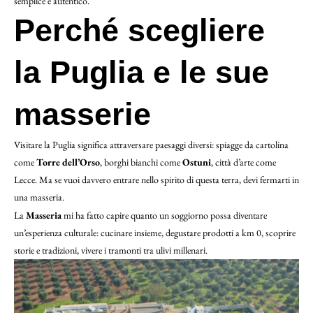
semplice e autentico.
Perché scegliere
la Puglia e le sue
masserie
Visitare la Puglia significa attraversare paesaggi diversi: spiagge da cartolina
come
Torre dell’Orso
, borghi bianchi come
Ostuni
, città d’arte come
Lecce. Ma se vuoi davvero entrare nello spirito di questa terra, devi fermarti in
una masseria.
La
Masseria
mi ha fatto capire quanto un soggiorno possa diventare
un’esperienza culturale: cucinare insieme, degustare prodotti a km 0, scoprire
storie e tradizioni, vivere i tramonti tra ulivi millenari.