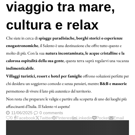
viaggio tra mare,
cultura e relax
Che siate in cerca di
spiagge paradisiache, borghi storici o esperienze
enogastronomiche
, il Salento è una destinazione che offre tutto questo e
molto di più. Con la sua
natura incontaminata, le acque cristalline e la
calorosa ospitalità della sua gente
, questa terra saprà regalarvi una vacanza
indimenticabile
.
Villaggi turistici, resort e hotel per famiglie
offrono soluzioni perfette per
chi desidera un soggiorno comodo e senza pensieri, mentre
B&B e masserie
permettono di vivere il lato più autentico del territorio.
Non resta che preparare le valigie e partire alla scoperta di uno dei luoghi più
affascinanti d’Italia. Il Salento vi aspetta!
11/06/2025
0 comments
0
Facebook
Twitter
Pinterest
Linkedin
Pocket
Email