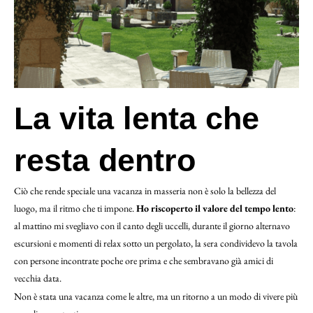
La vita lenta che
resta dentro
Ciò che rende speciale una vacanza in masseria non è solo la bellezza del
luogo, ma il ritmo che ti impone.
Ho riscoperto il valore del tempo lento
:
al mattino mi svegliavo con il canto degli uccelli, durante il giorno alternavo
escursioni e momenti di relax sotto un pergolato, la sera condividevo la tavola
con persone incontrate poche ore prima e che sembravano già amici di
vecchia data.
Non è stata una vacanza come le altre, ma un ritorno a un modo di vivere più