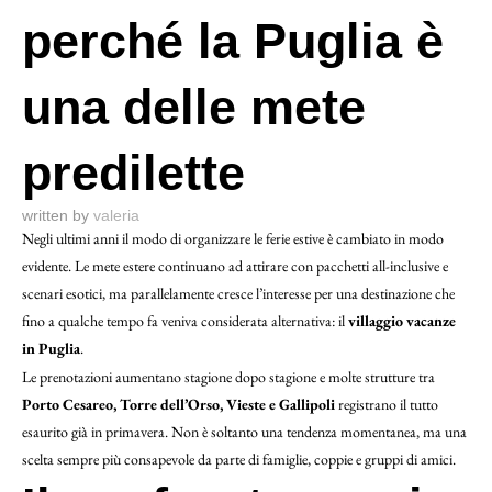
perché la Puglia è
una delle mete
predilette
written by
valeria
Negli ultimi anni il modo di organizzare le ferie estive è cambiato in modo
evidente. Le mete estere continuano ad attirare con pacchetti all-inclusive e
scenari esotici, ma parallelamente cresce l’interesse per una destinazione che
fino a qualche tempo fa veniva considerata alternativa: il
villaggio vacanze
in Puglia
.
Le prenotazioni aumentano stagione dopo stagione e molte strutture tra
Porto Cesareo, Torre dell’Orso, Vieste e Gallipoli
registrano il tutto
esaurito già in primavera. Non è soltanto una tendenza momentanea, ma una
scelta sempre più consapevole da parte di famiglie, coppie e gruppi di amici.