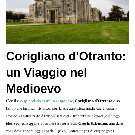
Corigliano d’Otranto:
un Viaggio nel
Medioevo
Con il suo
splendido castello aragonese
,
Corigliano d’Otranto
è un
borgo che incanta i visitatori con la sua atmosfera medievale. Il centro
storico, caratterizzato da vicoli lastricati e architetture d’epoca, è il luogo
ideale per passeggiare e scoprire la storia della
Grecia Salentina
, una delle
zone dove ancora oggi si parla il griko, l’antica lingua di origine greca.