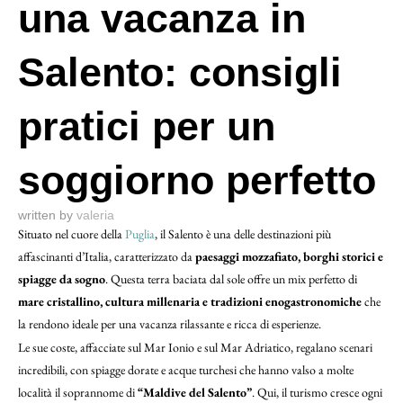
una vacanza in
Salento: consigli
pratici per un
soggiorno perfetto
written by
valeria
Situato nel cuore della
Puglia
, il Salento è una delle destinazioni più
affascinanti d’Italia, caratterizzato da
paesaggi mozzafiato, borghi storici e
spiagge da sogno
. Questa terra baciata dal sole offre un mix perfetto di
mare cristallino, cultura millenaria e tradizioni enogastronomiche
che
la rendono ideale per una vacanza rilassante e ricca di esperienze.
Le sue coste, affacciate sul Mar Ionio e sul Mar Adriatico, regalano scenari
incredibili, con spiagge dorate e acque turchesi che hanno valso a molte
località il soprannome di
“Maldive del Salento”
. Qui, il turismo cresce ogni