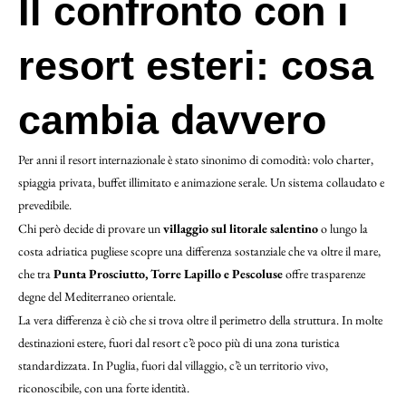
Il confronto con i
resort esteri: cosa
cambia davvero
Per anni il resort internazionale è stato sinonimo di comodità: volo charter,
spiaggia privata, buffet illimitato e animazione serale. Un sistema collaudato e
prevedibile.
Chi però decide di provare un
villaggio sul litorale salentino
o lungo la
costa adriatica pugliese scopre una differenza sostanziale che va oltre il mare,
che tra
Punta Prosciutto, Torre Lapillo e Pescoluse
offre trasparenze
degne del Mediterraneo orientale.
La vera differenza è ciò che si trova oltre il perimetro della struttura. In molte
destinazioni estere, fuori dal resort c’è poco più di una zona turistica
standardizzata. In Puglia, fuori dal villaggio, c’è un territorio vivo,
riconoscibile, con una forte identità.