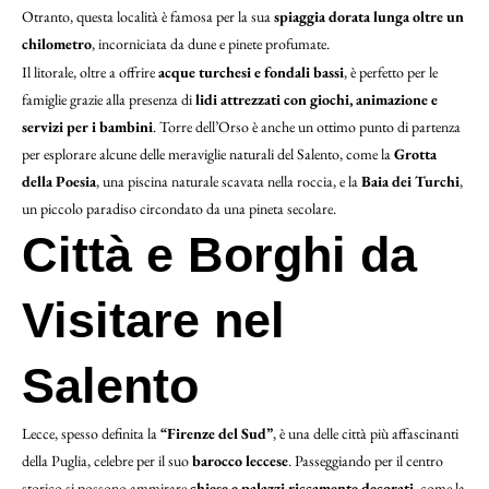
Otranto, questa località è famosa per la sua
spiaggia dorata lunga oltre un
chilometro
, incorniciata da dune e pinete profumate.
Il litorale, oltre a offrire
acque turchesi e fondali bassi
, è perfetto per le
famiglie grazie alla presenza di
lidi attrezzati con giochi, animazione e
servizi per i bambini
. Torre dell’Orso è anche un ottimo punto di partenza
per esplorare alcune delle meraviglie naturali del Salento, come la
Grotta
della Poesia
, una piscina naturale scavata nella roccia, e la
Baia dei Turchi
,
un piccolo paradiso circondato da una pineta secolare.
Città e Borghi da
Visitare nel
Salento
Lecce, spesso definita la
“Firenze del Sud”
, è una delle città più affascinanti
della Puglia, celebre per il suo
barocco leccese
. Passeggiando per il centro
storico si possono ammirare
chiese e palazzi riccamente decorati
, come la