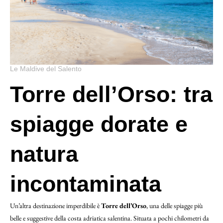
Le Maldive del Salento
Torre dell’Orso: tra
spiagge dorate e
natura
incontaminata
Un’altra destinazione imperdibile è
Torre dell’Orso
, una delle spiagge più
belle e suggestive della costa adriatica salentina. Situata a pochi chilometri da