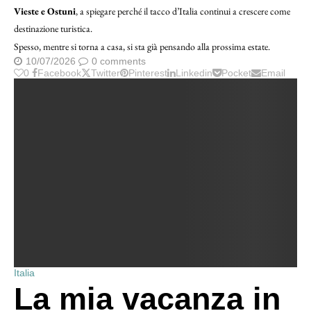
Vieste e Ostuni
, a spiegare perché il tacco d’Italia continui a crescere come
destinazione turistica.
Spesso, mentre si torna a casa, si sta già pensando alla prossima estate.
10/07/2026
0 comments
0
Facebook
Twitter
Pinterest
Linkedin
Pocket
Email
Italia
La mia vacanza in