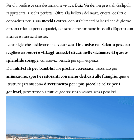
Per chi preferisce una destinazione vivace,
Baia Verde
, nei pressi di Gallipoli,
rappresenta la scelta perfetta. Oltre alla bellezza del mare, questa località è
conosciuta per la sua
movida estiva
, con stabilimenti balneari che di giorno
offrono relax e sport acquatici, e di sera si trasformano in locali all’aperto con
musica e intrattenimento.
Le famiglie che desiderano una
vacanza all inclusive nel Salento
possono
scegliere tra
resort e villaggi turistici situati nelle vicinanze di queste
splendide spiagge
, con servizi pensati per ogni esigenza.
Dai
mini-club per bambini
alle
piscine attrezzate
, passando per
animazione, sport e ristoranti con menù dedicati alle famiglie
, queste
strutture garantiscono
divertimento per i più piccoli e relax per i
genitori
, permettendo a tutti di godersi una vacanza senza pensieri.