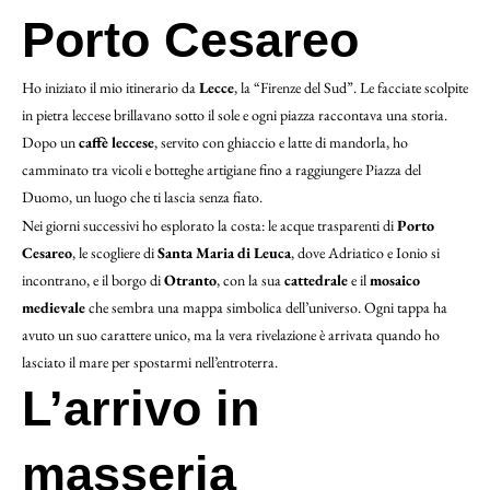
Porto Cesareo
Ho iniziato il mio itinerario da
Lecce
, la “Firenze del Sud”. Le facciate scolpite
in pietra leccese brillavano sotto il sole e ogni piazza raccontava una storia.
Dopo un
caffè leccese
, servito con ghiaccio e latte di mandorla, ho
camminato tra vicoli e botteghe artigiane fino a raggiungere Piazza del
Duomo, un luogo che ti lascia senza fiato.
Nei giorni successivi ho esplorato la costa: le acque trasparenti di
Porto
Cesareo
, le scogliere di
Santa Maria di Leuca
, dove Adriatico e Ionio si
incontrano, e il borgo di
Otranto
, con la sua
cattedrale
e il
mosaico
medievale
che sembra una mappa simbolica dell’universo. Ogni tappa ha
avuto un suo carattere unico, ma la vera rivelazione è arrivata quando ho
lasciato il mare per spostarmi nell’entroterra.
L’arrivo in
masseria