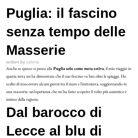
Puglia: il fascino
senza tempo delle
Masserie
written by
valeria
Anche se spesso si pensa alla
Puglia solo come meta estiva
, il mio viaggio in
questa terra mi ha dimostrato che il suo fascino va ben oltre le spiagge. Ho
scelto di trascorrere alcuni giorni tra il mare e l’entroterra, soggiornando in
una masseria: un’esperienza che mi ha fatto scoprire il volto più autentico e
intimo della regione.
Dal barocco di
Lecce al blu di