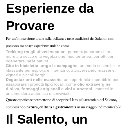
Esperienze da
Provare
Per un’immersione totale nella bellezza e nelle tradizioni del Salento, non
possono mancare esperienze uniche come:
Trekking tra gli uliveti secolari
: percorsi panoramici tra i
muretti a secco e la vegetazione mediterranea, perfetti per
rigenerarsi nella natura.
Gite in bicicletta lungo le campagne
: un modo sostenibile e
rilassante per esplorare il territorio, attraversando masserie,
vigneti e piccoli borghi.
Degustazioni nelle masserie
: un’opportunità imperdibile per
assaporare i prodotti tipici locali, come
olio extravergine
d’oliva, formaggi artigianali e vini autoctoni
, immersi in
un’atmosfera autentica e conviviale.
Queste esperienze permettono di scoprire il lato più autentico del Salento,
combinando
natura, cultura e gastronomia
in un viaggio indimenticabile.
Il Salento, un