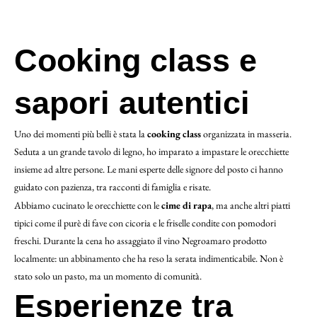
Cooking class e
sapori autentici
Uno dei momenti più belli è stata la
cooking class
organizzata in masseria.
Seduta a un grande tavolo di legno, ho imparato a impastare le orecchiette
insieme ad altre persone. Le mani esperte delle signore del posto ci hanno
guidato con pazienza, tra racconti di famiglia e risate.
Abbiamo cucinato le orecchiette con le
cime di rapa
, ma anche altri piatti
tipici come il purè di fave con cicoria e le friselle condite con pomodori
freschi. Durante la cena ho assaggiato il vino Negroamaro prodotto
localmente: un abbinamento che ha reso la serata indimenticabile. Non è
stato solo un pasto, ma un momento di comunità.
Esperienze tra