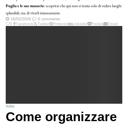
Puglia e le sue masserie
: scoprirai che qui non si tratta solo di vedere luoghi
splendidi, ma di viverli intensamente.
16/02/2026
0 comments
0
Facebook
Twitter
Pinterest
Linkedin
Pocket
Email
Italia
Come organizzare