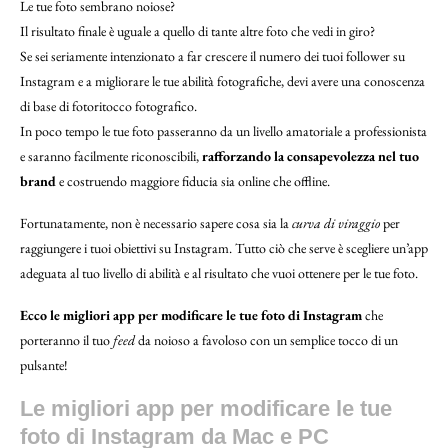
Le tue foto sembrano noiose?
Il risultato finale è uguale a quello di tante altre foto che vedi in giro?
Se sei seriamente intenzionato a far crescere il numero dei tuoi follower su
Instagram e a migliorare le tue abilità fotografiche, devi avere una conoscenza
di base di fotoritocco fotografico.
In poco tempo le tue foto passeranno da un livello amatoriale a professionista
e saranno facilmente riconoscibili,
rafforzando la consapevolezza nel tuo
brand
e costruendo maggiore fiducia sia online che offline.
Fortunatamente, non è necessario sapere cosa sia la
curva di viraggio
per
raggiungere i tuoi obiettivi su Instagram. Tutto ciò che serve è scegliere un’app
adeguata al tuo livello di abilità e al risultato che vuoi ottenere per le tue foto.
Ecco le migliori app per modificare le tue foto di Instagram
che
porteranno il tuo
feed
da noioso a favoloso con un semplice tocco di un
pulsante!
Le migliori app per modificare le tue
foto di Instagram da Mac e PC