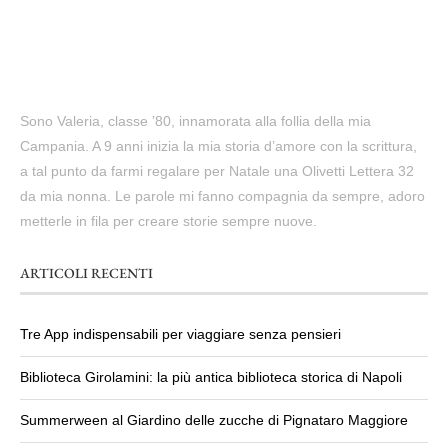
Sono Valeria, classe ’80, innamorata alla follia della mia
Campania. A 9 anni inizia la mia storia d’amore con la scrittura,
a tal punto da farmi regalare per Natale una Olivetti Lettera 32
da mia nonna. Le parole mi fanno compagnia da sempre, adoro
metterle in fila per creare storie sempre nuove.
ARTICOLI RECENTI
Tre App indispensabili per viaggiare senza pensieri
Biblioteca Girolamini: la più antica biblioteca storica di Napoli
Summerween al Giardino delle zucche di Pignataro Maggiore