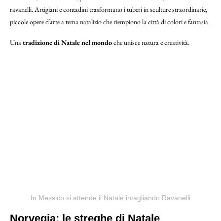
ravanelli. Artigiani e contadini trasformano i tuberi in sculture straordinarie,
piccole opere d’arte a tema natalizio che riempiono la città di colori e fantasia.
Una
tradizione di Natale nel mondo
che unisce natura e creatività.
In Messico si attende il Natale intagliando Ravanelli
Norvegia: le streghe di Natale