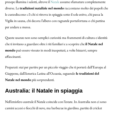
presepe illumina i salotti, altrove il
Natale
assume sfumature completamente
diverse. Le
tradizioni natalizie nel mondo
raccontano molto dei popoli che
le custodiscono: c’è chi si ritrova in spiaggia sotto il sole estivo, chi passa la
Vigilia in sauna, chi decora l’albero con ragnatele portafortuna o chi pattina
per andare a messa.
Queste usanze
non sono semplici curiosità ma frammenti di cultura e identità
che ti invitano a guardare oltre i riti familiari e a scoprire che
il Natale nel
mondo
può essere vissuto in modi inaspettati, a volte bizzarri, sempre
affascinanti.
Preparati: stai per partire per un piccolo viaggio che ti porterà dall’Europa al
Giappone, dall’America Latina all’Oceania, seguendo
le tradizioni del
Natale nel mondo
più sorprendenti.
Australia: il Natale in spiaggia
Nell’emisfero australe il Natale coincide con l’estate. In Australia non ci sono
camini accesi o fiocchi di neve, ma barbecue in giardino, partite di cricket