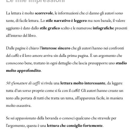
La lettura è molto
scorrevole
, le informazioni che ci danno gli autori sono
tante, di facile lettura. Lo
stile narrativo è leggero
ma non banale, il valore
aggiunto è dato dallo
stile grafico
scelto e le numerose
infografiche
presenti
all’interno del libro.
Dalle pagine è chiaro l’
interesse sincero
che gli autori hanno nei confronti
del caffè e il loro amore arriva sin dalla prima pagina. È un argomento che
conoscono bene, trattato in ogni dettaglio che lascia presupporre uno
studio
molto approfondito
.
50 sfumature di caffè
si rivela una
lettura molto interessante
, da leggere
tutta d’un sorso proprio come si fa con il caffè! Gli autori hanno creato un
testo alla portata di tutti che tratta un tema, all’apparenza facile, in maniera
molto esaustiva.
Se sei appassionato della bevanda o conosci qualcuno che stravede per
l’argomento, questa è una
lettura che consiglio fortemente
.