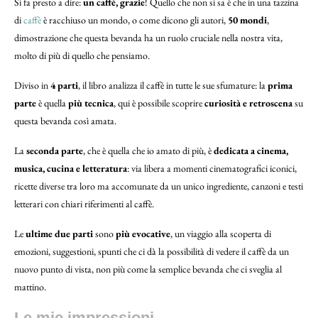
Si fa presto a dire:
un caffè, grazie
! Quello che non si sa è che in una tazzina
di
caffè
è racchiuso un mondo, o come dicono gli autori,
50 mondi
,
dimostrazione che questa bevanda ha un ruolo cruciale nella nostra vita,
molto di più di quello che pensiamo.
Diviso in
4 parti
, il libro analizza il caffè in tutte le sue sfumature: la
prima
parte
è quella
più tecnica
, qui è possibile scoprire
curiosità e retroscena
su
questa bevanda così amata.
La
seconda parte
, che è quella che io amato di più, è
dedicata a cinema,
musica, cucina e letteratura
: via libera a momenti cinematografici iconici,
ricette diverse tra loro ma accomunate da un unico ingrediente, canzoni e testi
letterari con chiari riferimenti al caffè.
Le
ultime due parti
sono
più evocative
, un viaggio alla scoperta di
emozioni, suggestioni, spunti che ci dà la possibilità di vedere il caffè da un
nuovo punto di vista, non più come la semplice bevanda che ci sveglia al
mattino.
Le mie impressioni