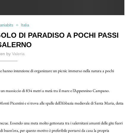
niabits
Italia
OLO DI PARADISO A POCHI PASSI
SALERNO
tten by
Valeria
che hanno intenzione di organizzare un picnic immerso nella natura a pochi
 un massiccio di 834 metri a metà tra il mare e l’Appennino Campano.
 Monti Picentini e si trova alle spalle dell’Abbazia medievale di Santa Maria, detta
becue. Essendo una meta molto gettonata tra i salernitani amanti delle gite fuori
 di buon’ora, per questo motivo è preferibile portarsi da casa la propria