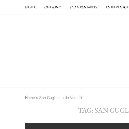
HOME
CHI SONO
#CAMPANIABITS
I MIEI VIAGGI
Home
»
San Guglielmo da Vercelli
TAG:
SAN GUGL