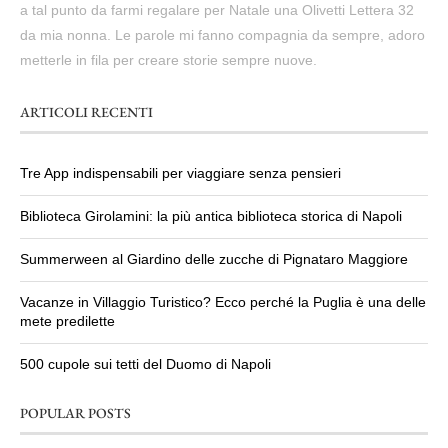
a tal punto da farmi regalare per Natale una Olivetti Lettera 32
da mia nonna. Le parole mi fanno compagnia da sempre, adoro
metterle in fila per creare storie sempre nuove.
ARTICOLI RECENTI
Tre App indispensabili per viaggiare senza pensieri
Biblioteca Girolamini: la più antica biblioteca storica di Napoli
Summerween al Giardino delle zucche di Pignataro Maggiore
Vacanze in Villaggio Turistico? Ecco perché la Puglia è una delle
mete predilette
500 cupole sui tetti del Duomo di Napoli
POPULAR POSTS