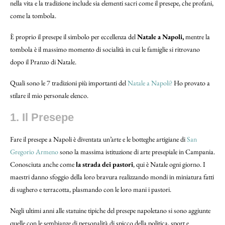
nella vita e la tradizione include sia elementi sacri come il presepe, che profani,
come la tombola.
È proprio il presepe il simbolo per eccellenza del
Natale a Napoli,
mentre la
tombola è il massimo momento di socialità in cui le famiglie si ritrovano
dopo il Pranzo di Natale.
Quali sono le 7 tradizioni più importanti del
Natale a Napoli?
Ho provato a
stilare il mio personale elenco.
1. Il Presepe
Fare il presepe a Napoli è diventata un’arte e le botteghe artigiane di
San
Gregorio Armeno
sono la massima istituzione di arte presepiale in Campania.
Conosciuta anche come
la strada dei pastori
, qui è Natale ogni giorno. I
maestri danno sfoggio della loro bravura realizzando mondi in miniatura fatti
di sughero e terracotta, plasmando con le loro mani i pastori.
Negli ultimi anni alle statuine tipiche del presepe napoletano si sono aggiunte
quelle con le sembianze di personalità di spicco della politica, sport e