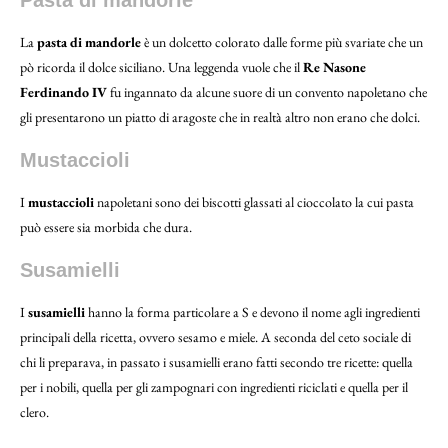
La
pasta di mandorle
è un dolcetto colorato dalle forme più svariate che un
pò ricorda il dolce siciliano. Una leggenda vuole che il
Re Nasone
Ferdinando IV
fu ingannato da alcune suore di un convento napoletano che
gli presentarono un piatto di aragoste che in realtà altro non erano che dolci.
Mustaccioli
I
mustaccioli
napoletani sono dei biscotti glassati al cioccolato la cui pasta
può essere sia morbida che dura.
Susamielli
I
susamielli
hanno la forma particolare a S e devono il nome agli ingredienti
principali della ricetta, ovvero sesamo e miele. A seconda del ceto sociale di
chi li preparava, in passato i susamielli erano fatti secondo tre ricette: quella
per i nobili, quella per gli zampognari con ingredienti riciclati e quella per il
clero.