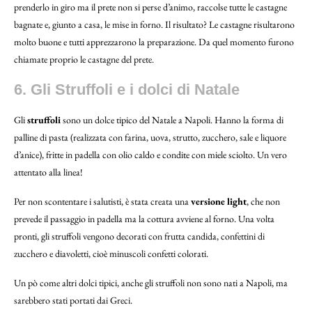
prenderlo in giro ma il prete non si perse d’animo, raccolse tutte le castagne
bagnate e, giunto a casa, le mise in forno. Il risultato? Le castagne risultarono
molto buone e tutti apprezzarono la preparazione. Da quel momento furono
chiamate proprio le castagne del prete.
6. Gli Struffoli e i dolci di Natale
Gli
struffoli
sono un dolce tipico del Natale a Napoli. Hanno la forma di
palline di pasta (realizzata con farina, uova, strutto, zucchero, sale e liquore
d’anice), fritte in padella con olio caldo e condite con miele sciolto. Un vero
attentato alla linea!
Per non scontentare i salutisti, è stata creata una
versione light
, che non
prevede il passaggio in padella ma la cottura avviene al forno. Una volta
pronti, gli struffoli vengono decorati con frutta candida, confettini di
zucchero e diavoletti, cioè minuscoli confetti colorati.
Un pò come altri dolci tipici, anche gli struffoli non sono nati a Napoli, ma
sarebbero stati portati dai Greci.