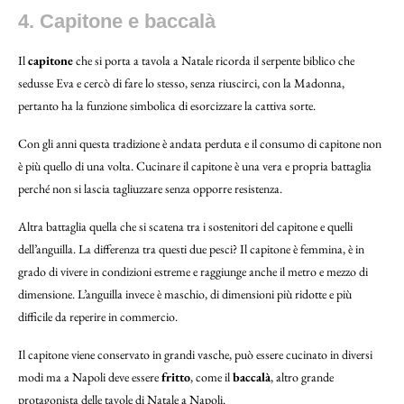
4. Capitone e baccalà
Il
capitone
che si porta a tavola a Natale ricorda il serpente biblico che
sedusse Eva e cercò di fare lo stesso, senza riuscirci, con la Madonna,
pertanto ha la funzione simbolica di esorcizzare la cattiva sorte.
Con gli anni questa tradizione è andata perduta e il consumo di capitone non
è più quello di una volta. Cucinare il capitone è una vera e propria battaglia
perché non si lascia tagliuzzare senza opporre resistenza.
Altra battaglia quella che si scatena tra i sostenitori del capitone e quelli
dell’anguilla. La differenza tra questi due pesci? Il capitone è femmina, è in
grado di vivere in condizioni estreme e raggiunge anche il metro e mezzo di
dimensione. L’anguilla invece è maschio, di dimensioni più ridotte e più
difficile da reperire in commercio.
Il capitone viene conservato in grandi vasche, può essere cucinato in diversi
modi ma a Napoli deve essere
fritto
, come il
baccalà
, altro grande
protagonista delle tavole di Natale a Napoli.