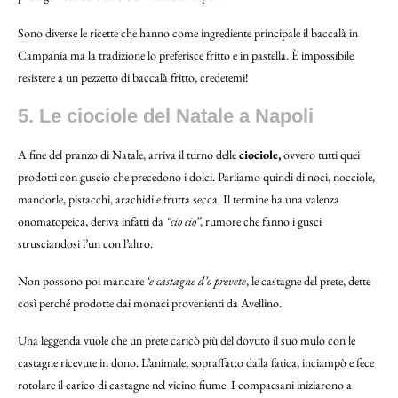
Sono diverse le ricette che hanno come ingrediente principale il baccalà in
Campania ma la tradizione lo preferisce fritto e in pastella. È impossibile
resistere a un pezzetto di baccalà fritto, credetemi!
5. Le ciociole del Natale a Napoli
A fine del pranzo di Natale, arriva il turno delle
ciociole,
ovvero tutti quei
prodotti con guscio che precedono i dolci. Parliamo quindi di noci, nocciole,
mandorle, pistacchi, arachidi e frutta secca. Il termine ha una valenza
onomatopeica, deriva infatti da
“cio cio”
, rumore che fanno i gusci
strusciandosi l’un con l’altro.
Non possono poi mancare
‘e castagne d’o prevete
, le castagne del prete, dette
così perché prodotte dai monaci provenienti da Avellino.
Una leggenda vuole che un prete caricò più del dovuto il suo mulo con le
castagne ricevute in dono. L’animale, sopraffatto dalla fatica, inciampò e fece
rotolare il carico di castagne nel vicino fiume. I compaesani iniziarono a