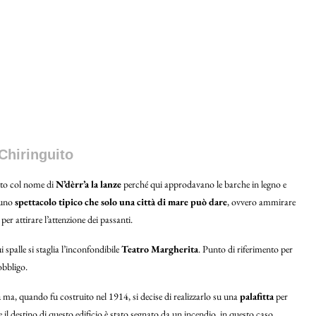
 Chiringuito
iuto col nome di
N’dèrr’a la lanze
perché qui approdavano le barche in legno e
a uno
spettacolo tipico che solo una città di mare può dare
, ovvero ammirare
 per attirare l’attenzione dei passanti.
ui spalle si staglia l’inconfondibile
Teatro Margherita
. Punto di riferimento per
obbligo.
a
ma, quando fu costruito nel 1914, si decise di realizzarlo su una
palafitta
per
 il destino di questo edificio è stato segnato da un incendio, in questo caso