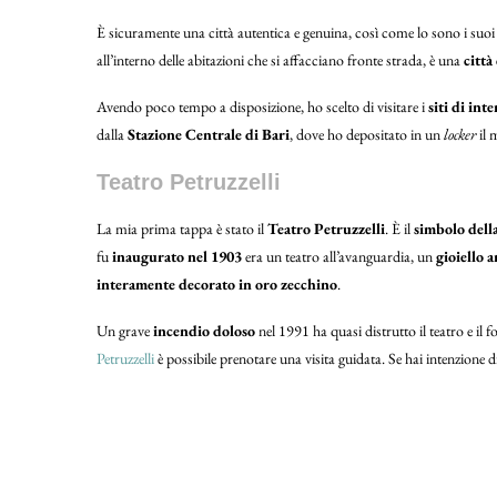
È sicuramente una città autentica e genuina, così come lo sono i suoi ab
all’interno delle abitazioni che si affacciano fronte strada, è una
città
Avendo poco tempo a disposizione, ho scelto di visitare i
siti di inte
dalla
Stazione Centrale di Bari
, dove ho depositato in un
locker
il 
Teatro Petruzzelli
La mia prima tappa è stato il
Teatro Petruzzelli
. È il
simbolo della
fu
inaugurato nel 1903
era un teatro all’avanguardia, un
gioiello 
interamente decorato in oro zecchino
.
Un grave
incendio doloso
nel 1991 ha quasi distrutto il teatro e il 
Petruzzelli
è possibile prenotare una visita guidata. Se hai intenzione d