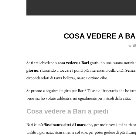
COSA VEDERE A BA
wri
Se ti stai chiedendo
cosa vedere a Bari
gratis, ho una buona notizia 
giorno
, riuscendo a toccare i punti più interessanti della città.
Senza
circondandoti di tanta bellezza, mare e ottimo cibo.
Se pronto a seguirmi in giro per Bari? Ti lascio l’itinerario che ho f
bene ma ho voluto addentrarmi ugualmente per i vicoli della città.
Cosa vedere a Bari a piedi
Bari è un’
affascinante città di mare
che, per molti versi, mi ha ric
un’altra giornata, sicuramente col sole, per poter godere di più il Lu