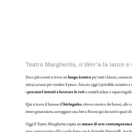
Lungomare di Bari
Teatro Margherita, n’dèrr’a la lanze e
Poco più avanti si trova un
luogo iconico
per tutti i baresi, conosc
attraccavano per vendere il pesce. Ancora oggi è possibile assistere 
i
pescatori intenti a lavorare le reti
o sentirli urlare a squarciagola
Qui si trova il famoso
Chiringuito
, ritrovo storico dei baresi, alle c
intere generazioni, sorseggiare una birra Peroni qui davanti è quasi d’
Oggi il Teatro Margherita ospita un
museo di arte contemporane
non contravvenire all’accordo fatto con la Famiglia Petruzzelli. Anche