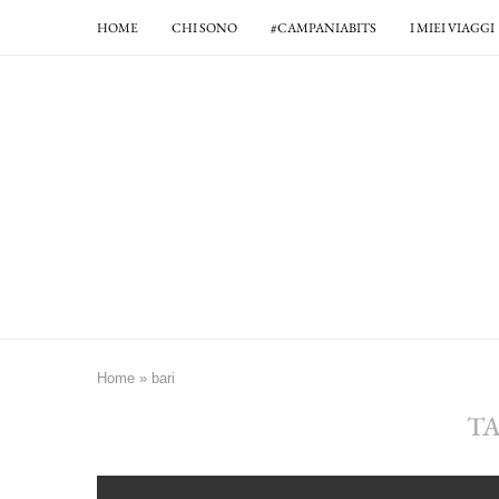
HOME
CHI SONO
#CAMPANIABITS
I MIEI VIAGGI
Home
»
bari
T