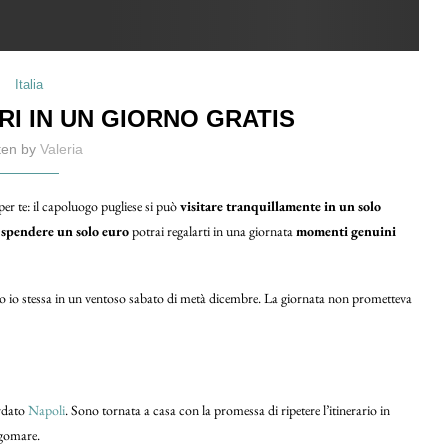
Italia
RI IN UN GIORNO GRATIS
tten by
Valeria
per te: il capoluogo pugliese si può
visitare tranquillamente in un solo
 spendere un solo euro
potrai regalarti in una giornata
momenti genuini
atto io stessa in un ventoso sabato di metà dicembre. La giornata non prometteva
ordato
Napoli
. Sono tornata a casa con la promessa di ripetere l’itinerario in
ngomare.