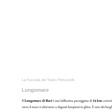
La Facciata del Teatro Petruzzelli
Lungomare
Il
Lungomare di Bari
è una bellissima passeggiata di
16 km
costruit
verso il mare si alternano a eleganti lampioni in ghisa. È uno dei luogh