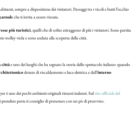
itanti, sempre a disposizione dei visitatori. Passeggi tra i vicoli e butti l’occhio
 carnale
che ti invita a essere vissuta.
resse più turistici
, quelli che di solito attraggono di più i visitatori. Sono partita
mio trolley viola e sono andata alla scoperta della città.
 città
e uno dei luoghi che ha segnato la storia dello spettacolo italiano: quando
architettonico
dotato di riscaldamento e luce elettrica e dall’
interno
foyer è uno dei pochi ambienti originali rimasti indenni. Sul
sito ufficiale del
i prendere parte ti consiglio di prenotare con un pò di preavviso.