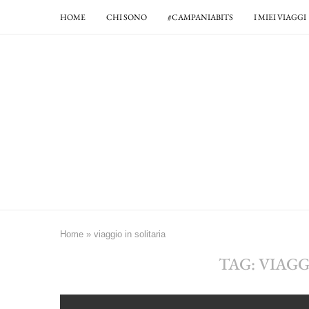
HOME
CHI SONO
#CAMPANIABITS
I MIEI VIAGGI
Home
»
viaggio in solitaria
TAG:
VIAGG