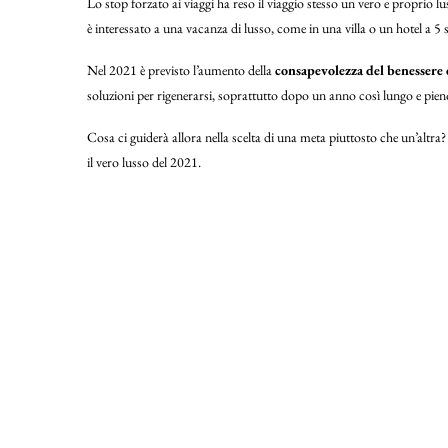
Lo stop forzato ai viaggi ha reso il viaggio stesso un vero e proprio lu
è interessato a una vacanza di lusso, come in una villa o un hotel a 5 st
Nel 2021 è previsto l’aumento della
consapevolezza del benessere 
soluzioni per rigenerarsi, soprattutto dopo un anno così lungo e pieno
Cosa ci guiderà allora nella scelta di una meta piuttosto che un’altra
il vero lusso del 2021.