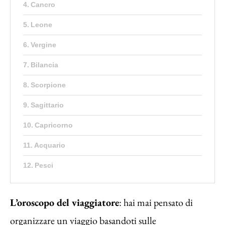
Cancro
Leone
Vergine
Bilancia
Scorpione
Sagittario
Capricorno
Acquario
Pesci
L’oroscopo del viaggiatore
: hai mai pensato di
organizzare un viaggio basandoti sulle