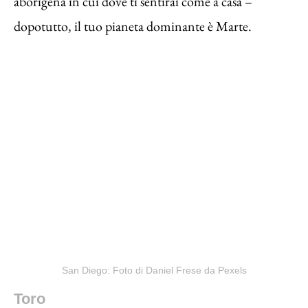
aborigena in cui dove ti sentirai come a casa –
dopotutto, il tuo pianeta dominante è Marte.
San Diego: Foto di Daniel Frese da Pexels
Toro