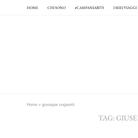
HOME
CHI SONO
#CAMPANIABITS
I MIEI VIAGGI
Home
»
giuseppe ungaretti
TAG:
GIUS