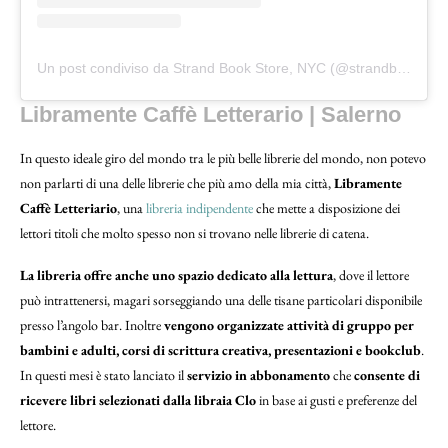
Un post condiviso da Strand Book Store, NYC (@strandbookstore)
Libramente Caffè Letterario | Salerno
In questo ideale giro del mondo tra le più belle librerie del mondo, non potevo
non parlarti di una delle librerie che più amo della mia città,
Libramente
Caffè Letteriario
, una
libreria indipendente
che mette a disposizione dei
lettori titoli che molto spesso non si trovano nelle librerie di catena.
La libreria offre anche uno spazio dedicato alla lettura
, dove il lettore
può intrattenersi, magari sorseggiando una delle tisane particolari disponibile
presso l’angolo bar. Inoltre
vengono organizzate attività di gruppo per
bambini e adulti, corsi di scrittura creativa, presentazioni e bookclub
.
In questi mesi è stato lanciato il
servizio in abbonamento
che
consente di
ricevere libri selezionati dalla libraia Clo
in base ai gusti e preferenze del
lettore.