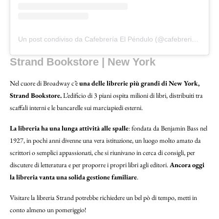
Un post condiviso da Cafebrería El Péndulo (@cafebreriaelpendulo)
Strand Bookstore | New York
Nel cuore di Broadway c’è
una delle librerie più grandi di New York,
Strand Bookstore.
L’edificio di 3 piani ospita milioni di libri, distribuiti tra
scaffali interni e le bancarelle sui marciapiedi esterni.
La libreria ha una lunga attività alle spalle
: fondata da Benjamin Bass nel
1927, in pochi anni divenne una vera istituzione, un luogo molto amato da
scrittori o semplici appassionati, che si riunivano in cerca di consigli, per
discutere di letteratura e per proporre i propri libri agli editori.
Ancora oggi
la libreria vanta una solida gestione familiare
.
Visitare la libreria Strand potrebbe richiedere un bel pò di tempo, metti in
conto almeno un pomeriggio!