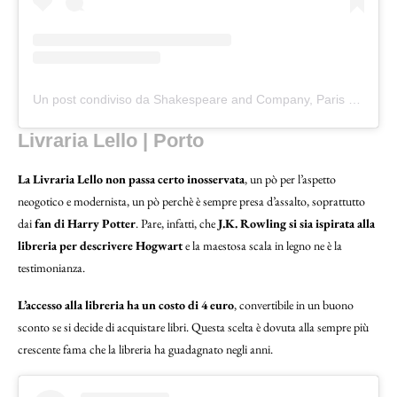
Un post condiviso da Shakespeare and Company, Paris (@shakespeareandcoparis)
Livraria Lello | Porto
La Livraria Lello non passa certo inosservata
, un pò per l’aspetto
neogotico e modernista, un pò perchè è sempre presa d’assalto, soprattutto
dai
fan di Harry Potter
. Pare, infatti, che
J.K. Rowling si sia ispirata alla
libreria per descrivere Hogwart
e la maestosa scala in legno ne è la
testimonianza.
L’accesso alla libreria ha un costo di 4 euro
, convertibile in un buono
sconto se si decide di acquistare libri. Questa scelta è dovuta alla sempre più
crescente fama che la libreria ha guadagnato negli anni.