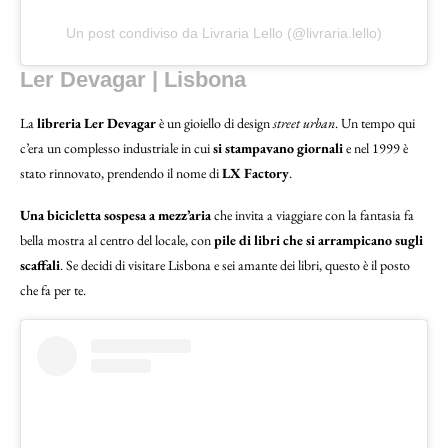
Un post condiviso da Livraria Lello (@livraria.lello)
Ler Devagar | Lisbona
La
libreria Ler Devagar
è un gioiello di design
street urban
. Un tempo qui
c’era un complesso industriale in cui
si stampavano giornali
e nel 1999 è
stato rinnovato, prendendo il nome di
LX Factory
.
Una bicicletta sospesa a mezz’aria
che invita a viaggiare con la fantasia fa
bella mostra al centro del locale, con
pile di libri che si arrampicano sugli
scaffali
. Se decidi di visitare Lisbona e sei amante dei libri, questo è il posto
che fa per te.