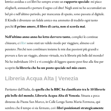
lettrice assidua e coi libri ho sempre avuto un
rapporto speciale
: mi piace
sfogliarli, annusarli e portare il segno col dito! Negli anni ne ho accumulati un
bel pò e nell’ultimo periodo, per mancanza di spazio, sono passata al digitale.
Il Kindle è diventato un fedele amico ma ammetto di tradirlo ogni tanto
perchè
il primo amore, il libro di carta, non si scorda mai
.
Nell’ultimo anno anno ho letto davvero tanto
, complici le continue
chiusure, e i
libri
sono stati un valido modo per viaggiare, almeno col
pensiero. Perché non combinare insieme le mie due passioni più grandi e
provare a fare un viaggio, almeno virtuale, tra le librerie più belle del mondo?
Ne ho individuate 10+1 e vi consiglio di leggere questo post fino alla fine per
scoprire
la libreria che ha un posto speciale nel mio cuore
.
Libreria Acqua Alta | Venezia
Partiamo dall’Italia, da
quella che la BBC ha classificato tra le 10 librerie
più belle del mondo
,
Libreria Acqua Alta di Venezia
. Situata a poca
distanza da Piazza San Marco, in Calle Longa Santa Maria Formosa, qui
sembra che il tempo si sia fermato, coi i
libri posizionati strategicamente