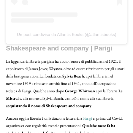
Un post condiviso da Atlantis Books (@atlantisbooks)
Shakespeare and company | Parigi
La leggendaria libreria parigina ha avuto l’onore di pubblicare, nel 1921, il
capolavoro di James Joyce,
Ulysses
, oltre ad essere riferimento per gli autori
della beat generation. La fondatrice,
Sylvia Beach
, aprì la libreria nel
novembre 1919 e rimase in attività fino al 1941, anno dell’occupazione
tedesca di Parigi. Qualche anno dopo
George Whitman
aprì la libreria
Le
Mistral
e, alla morte di Sylvia Beach, cambiò il nome alla sua libreria,
acquistando il nome di Shakespeare and company
.
Ancora oggi la libreria è un’istituzione letteraria a
Parigi
e, prima del Covid,
organizzava con regolarità eventi e presentazioni.
Qualche mese fa ha