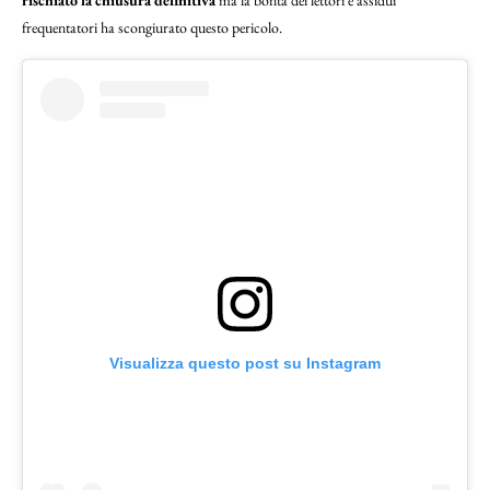
rischiato la chiusura definitiva
ma la bontà dei lettori e assidui
frequentatori ha scongiurato questo pericolo.
Visualizza questo post su Instagram