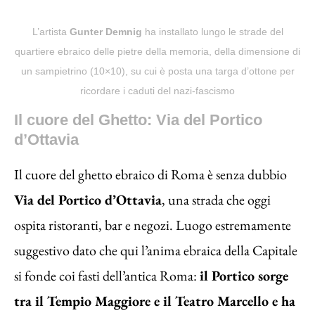
L’artista
Gunter Demnig
ha installato lungo le strade del
quartiere ebraico delle pietre della memoria, della dimensione di
un sampietrino (10×10), su cui è posta una targa d’ottone per
ricordare i caduti del nazi-fascismo
Il cuore del Ghetto: Via del Portico
d’Ottavia
Il cuore del ghetto ebraico di Roma è senza dubbio
Via del Portico d’Ottavia
, una strada che oggi
ospita ristoranti, bar e negozi. Luogo estremamente
suggestivo dato che qui l’anima ebraica della Capitale
si fonde coi fasti dell’antica Roma:
il Portico sorge
tra il Tempio Maggiore e il Teatro Marcello e ha