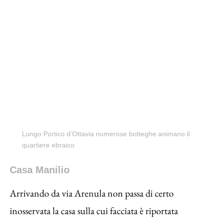
Lungo Portico d’Ottavia numerose botteghe animano il
quartiere ebraico
Casa Manilio
Arrivando da via Arenula non passa di certo
inosservata la casa sulla cui facciata è riportata