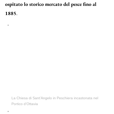
ospitato lo storico mercato del pesce fino al
1885
.
La Chiesa di Sant’Angelo in Peschiera incastonata nel
Portico d’Ottavia