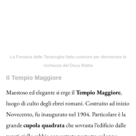
La Fontana delle Tartarughe fatta costruire per dimostrare la
ricchezza del Duca Mattei
Il Tempio Maggiore
Maestoso ed elegante si erge il
Tempio Maggiore
,
luogo di culto degli ebrei romani. Costruito ad inizio
Novecento, fu inaugurato nel 1904. Particolare è la
grande
cupola quadrata
che sovrasta l’edificio dalle
pareti giallo sabbia con vetrate poste tra colonne.