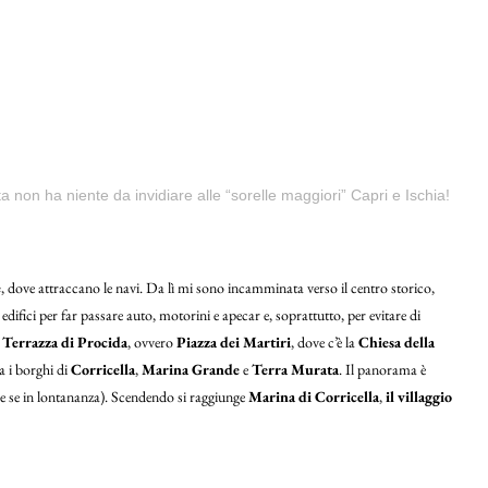
ta non ha niente da invidiare alle “sorelle maggiori” Capri e Ischia!
e
, dove attraccano le navi. Da lì mi sono incamminata verso il centro storico,
ifici per far passare auto, motorini e apecar e, soprattutto, per evitare di
a
Terrazza di Procida
, ovvero
Piazza dei Martiri
, dove c’è la
Chiesa della
ra i borghi di
Corricella
,
Marina Grande
e
Terra Murata
. Il panorama è
che se in lontananza). Scendendo si raggiunge
Marina di Corricella
,
il villaggio