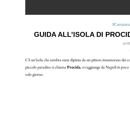
#Campania
GUIDA ALL’ISOLA DI PROC
wri
C’è un’isola che sembra stata dipinta da un pittore innamorato dei c
piccolo paradiso si chiama
Procida
, si raggiunge da Napoli in poco 
solo giorno.