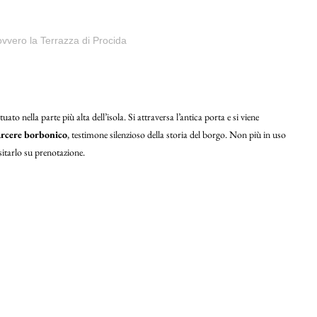
 ovvero la Terrazza di Procida
uato nella parte più alta dell’isola. Si attraversa l’antica porta e si viene
rcere borbonico
, testimone silenzioso della storia del borgo. Non più in uso
sitarlo su prenotazione.