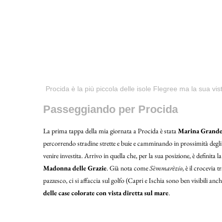
Procida è la più piccola delle isole Flegree ma la sua vis
Passeggiando per Procida
La prima tappa della mia giornata a Procida è stata
Marina Grand
percorrendo stradine strette e buie e camminando in prossimità degli ed
venire investita. Arrivo in quella che, per la sua posizione, è definita l
Madonna delle Grazie
. Già nota come
Sèmmarèzio
, è il crocevia t
pazzesco, ci si affaccia sul golfo (Capri e Ischia sono ben visibili an
delle case colorate con vista diretta sul mare
.