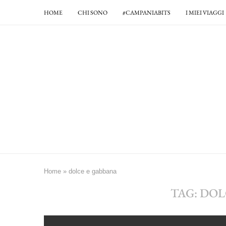
HOME
CHI SONO
#CAMPANIABITS
I MIEI VIAGGI
Home
»
dolce e gabbana
TAG:
DOL