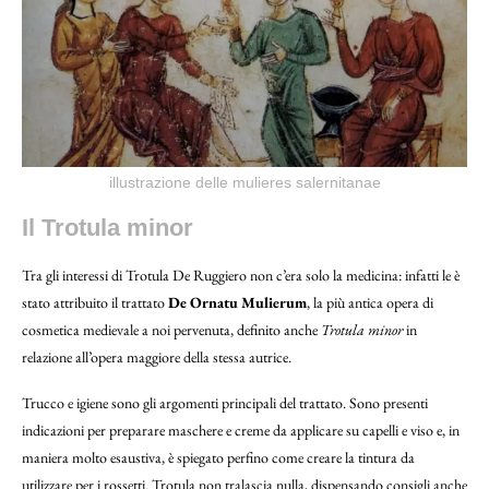
illustrazione delle mulieres salernitanae
Il Trotula minor
Tra gli interessi di Trotula De Ruggiero non c’era solo la medicina: infatti le è
stato attribuito il trattato
De Ornatu Mulierum
, la più antica opera di
cosmetica medievale a noi pervenuta, definito anche
Trotula minor
in
relazione all’opera maggiore della stessa autrice.
Trucco e igiene sono gli argomenti principali del trattato. Sono presenti
indicazioni per preparare maschere e creme da applicare su capelli e viso e, in
maniera molto esaustiva, è spiegato perfino come creare la tintura da
utilizzare per i rossetti. Trotula non tralascia nulla, dispensando consigli anche