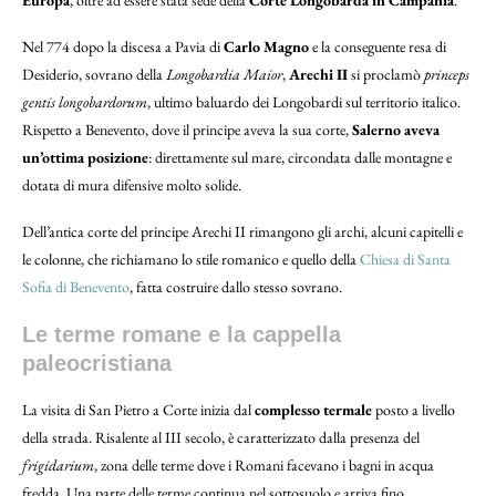
Nel 774 dopo la discesa a Pavia di
Carlo Magno
e la conseguente resa di
Desiderio, sovrano della
Longobardia Maior
,
Arechi II
si proclamò
princeps
gentis longobardorum
, ultimo baluardo dei Longobardi sul territorio italico.
Rispetto a Benevento, dove il principe aveva la sua corte,
Salerno aveva
un’ottima posizione
: direttamente sul mare, circondata dalle montagne e
dotata di mura difensive molto solide.
Dell’antica corte del principe Arechi II rimangono gli archi, alcuni capitelli e
le colonne, che richiamano lo stile romanico e quello della
Chiesa di Santa
Sofia di Benevento
, fatta costruire dallo stesso sovrano.
Le terme romane e la cappella
paleocristiana
La visita di San Pietro a Corte inizia dal
complesso termale
posto a livello
della strada. Risalente al III secolo, è caratterizzato dalla presenza del
frigidarium
, zona delle terme dove i Romani facevano i bagni in acqua
fredda. Una parte delle terme continua nel sottosuolo e arriva fino