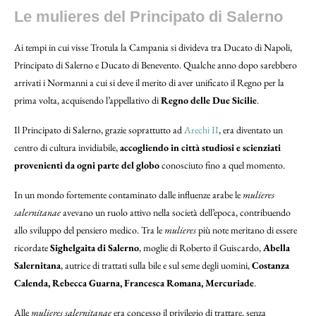
Le mulieres del Principato di Salerno
Ai tempi in cui visse Trotula la Campania si divideva tra Ducato di Napoli,
Principato di Salerno e Ducato di Benevento. Qualche anno dopo sarebbero
arrivati i Normanni a cui si deve il merito di aver unificato il Regno per la
prima volta, acquisendo l’appellativo di
Regno delle Due Sicilie
.
Il Principato di Salerno, grazie soprattutto ad
Arechi II
, era diventato un
centro di cultura invidiabile,
accogliendo in città studiosi e scienziati
provenienti da ogni parte del globo
conosciuto fino a quel momento.
In un mondo fortemente contaminato dalle influenze arabe le
mulieres
salernitanae
avevano un ruolo attivo nella società dell’epoca, contribuendo
allo sviluppo del pensiero medico. Tra le
mulieres
più note meritano di essere
ricordate
Sighelgaita di Salerno
, moglie di Roberto il Guiscardo,
Abella
Salernitana
, autrice di trattati sulla bile e sul seme degli uomini,
Costanza
Calenda, Rebecca Guarna, Francesca Romana, Mercuriade
.
Alle
mulieres salernitanae
era concesso il privilegio di trattare, senza