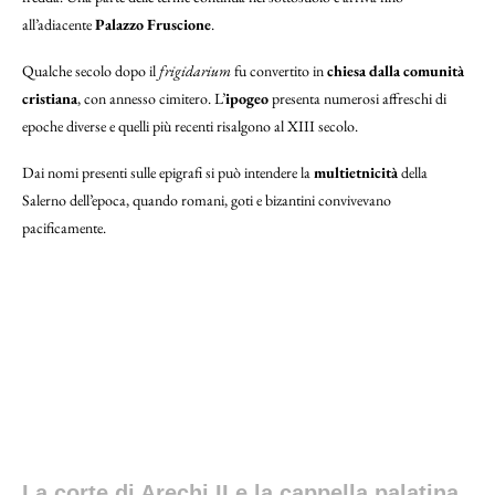
all’adiacente
Palazzo Fruscione
.
Qualche secolo dopo il
frigidarium
fu convertito in
chiesa dalla comunità
cristiana
, con annesso cimitero. L’
ipogeo
presenta numerosi affreschi di
epoche diverse e quelli più recenti risalgono al XIII secolo.
Dai nomi presenti sulle epigrafi si può intendere la
multietnicità
della
Salerno dell’epoca, quando romani, goti e bizantini convivevano
pacificamente.
Gli affreschi dell’ipogeo di San Pietro a Corte
La corte di Arechi II e la cappella palatina