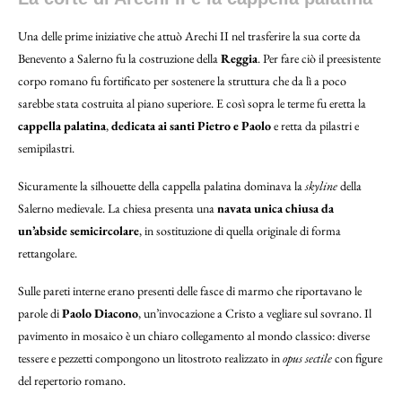
Una delle prime iniziative che attuò Arechi II nel trasferire la sua corte da
Benevento a Salerno fu la costruzione della
Reggia
. Per fare ciò il preesistente
corpo romano fu fortificato per sostenere la struttura che da lì a poco
sarebbe stata costruita al piano superiore. E così sopra le terme fu eretta la
cappella palatina
,
dedicata ai santi Pietro e Paolo
e retta da pilastri e
semipilastri.
Sicuramente la silhouette della cappella palatina dominava la
skyline
della
Salerno medievale. La chiesa presenta una
navata unica chiusa da
un’abside semicircolare
, in sostituzione di quella originale di forma
rettangolare.
Sulle pareti interne erano presenti delle fasce di marmo che riportavano le
parole di
Paolo Diacono
, un’invocazione a Cristo a vegliare sul sovrano. Il
pavimento in mosaico è un chiaro collegamento al mondo classico: diverse
tessere e pezzetti compongono un litostroto realizzato in
opus sectile
con figure
del repertorio romano.