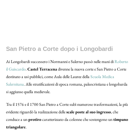
Le mura
San Pietro a Corte dopo i Longobardi
Ai Longobardi successero i Normanni e Salerno passò nelle mani di
Roberto
il Guiscardo
.
Castel Terracena
divenne la nuova corte e San Pietro a Corte
destinato a usi pubblici, come Aula delle Lauree della
Scuola Medica
Salernitana
. Alle stratificazioni di epoca romana, paleocristiana e longobarda
si aggiunse quella medievale.
Tra il 1576 e il 1700 San Pietro a Corte subì numerose trasformazioni, la più
evidente riguardò la realizzazione delle
scale poste al suo ingresso
, che
conduce a un
protiro
caratterizzato da colonne che sostengono un
timpano
triangolare
.