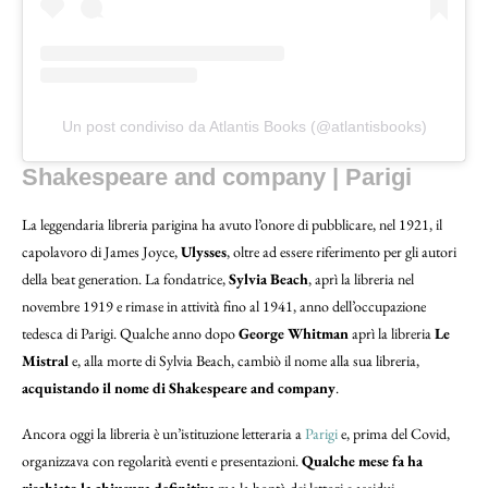
Un post condiviso da Atlantis Books (@atlantisbooks)
Shakespeare and company | Parigi
La leggendaria libreria parigina ha avuto l’onore di pubblicare, nel 1921, il
capolavoro di James Joyce,
Ulysses
, oltre ad essere riferimento per gli autori
della beat generation. La fondatrice,
Sylvia Beach
, aprì la libreria nel
novembre 1919 e rimase in attività fino al 1941, anno dell’occupazione
tedesca di Parigi. Qualche anno dopo
George Whitman
aprì la libreria
Le
Mistral
e, alla morte di Sylvia Beach, cambiò il nome alla sua libreria,
acquistando il nome di Shakespeare and company
.
Ancora oggi la libreria è un’istituzione letteraria a
Parigi
e, prima del Covid,
organizzava con regolarità eventi e presentazioni.
Qualche mese fa ha