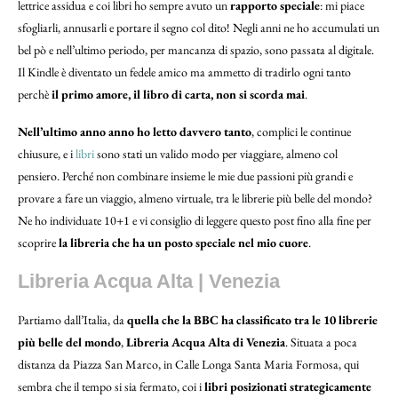
lettrice assidua e coi libri ho sempre avuto un
rapporto speciale
: mi piace
sfogliarli, annusarli e portare il segno col dito! Negli anni ne ho accumulati un
bel pò e nell’ultimo periodo, per mancanza di spazio, sono passata al digitale.
Il Kindle è diventato un fedele amico ma ammetto di tradirlo ogni tanto
perchè
il primo amore, il libro di carta, non si scorda mai
.
Nell’ultimo anno anno ho letto davvero tanto
, complici le continue
chiusure, e i
libri
sono stati un valido modo per viaggiare, almeno col
pensiero. Perché non combinare insieme le mie due passioni più grandi e
provare a fare un viaggio, almeno virtuale, tra le librerie più belle del mondo?
Ne ho individuate 10+1 e vi consiglio di leggere questo post fino alla fine per
scoprire
la libreria che ha un posto speciale nel mio cuore
.
Libreria Acqua Alta | Venezia
Partiamo dall’Italia, da
quella che la BBC ha classificato tra le 10 librerie
più belle del mondo
,
Libreria Acqua Alta di Venezia
. Situata a poca
distanza da Piazza San Marco, in Calle Longa Santa Maria Formosa, qui
sembra che il tempo si sia fermato, coi i
libri posizionati strategicamente