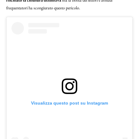
rischiato la chiusura definitiva
ma la bontà dei lettori e assidui
frequentatori ha scongiurato questo pericolo.
Visualizza questo post su Instagram