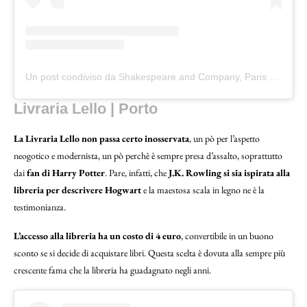
Un post condiviso da Shakespeare and Company, Paris (@shakespeareandcoparis)
Livraria Lello | Porto
La Livraria Lello non passa certo inosservata
, un pò per l’aspetto
neogotico e modernista, un pò perchè è sempre presa d’assalto, soprattutto
dai
fan di Harry Potter
. Pare, infatti, che
J.K. Rowling si sia ispirata alla
libreria per descrivere Hogwart
e la maestosa scala in legno ne è la
testimonianza.
L’accesso alla libreria ha un costo di 4 euro
, convertibile in un buono
sconto se si decide di acquistare libri. Questa scelta è dovuta alla sempre più
crescente fama che la libreria ha guadagnato negli anni.