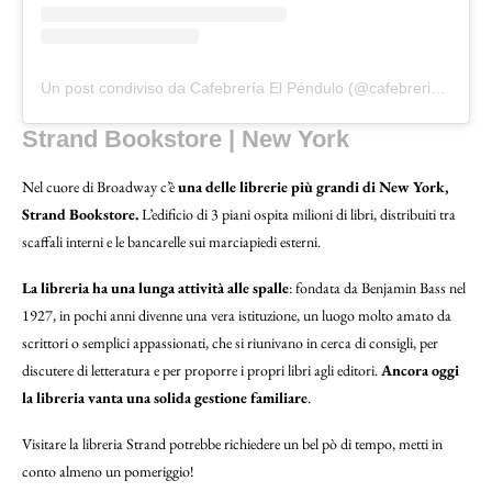
Un post condiviso da Cafebrería El Péndulo (@cafebreriaelpendulo)
Strand Bookstore | New York
Nel cuore di Broadway c’è
una delle librerie più grandi di New York,
Strand Bookstore.
L’edificio di 3 piani ospita milioni di libri, distribuiti tra
scaffali interni e le bancarelle sui marciapiedi esterni.
La libreria ha una lunga attività alle spalle
: fondata da Benjamin Bass nel
1927, in pochi anni divenne una vera istituzione, un luogo molto amato da
scrittori o semplici appassionati, che si riunivano in cerca di consigli, per
discutere di letteratura e per proporre i propri libri agli editori.
Ancora oggi
la libreria vanta una solida gestione familiare
.
Visitare la libreria Strand potrebbe richiedere un bel pò di tempo, metti in
conto almeno un pomeriggio!