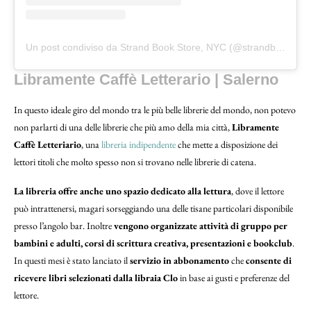
Un post condiviso da Strand Book Store, NYC (@strandbookstore)
Libramente Caffè Letterario | Salerno
In questo ideale giro del mondo tra le più belle librerie del mondo, non potevo
non parlarti di una delle librerie che più amo della mia città,
Libramente
Caffè Letteriario
, una
libreria indipendente
che mette a disposizione dei
lettori titoli che molto spesso non si trovano nelle librerie di catena.
La libreria offre anche uno spazio dedicato alla lettura
, dove il lettore
può intrattenersi, magari sorseggiando una delle tisane particolari disponibile
presso l’angolo bar. Inoltre
vengono organizzate attività di gruppo per
bambini e adulti, corsi di scrittura creativa, presentazioni e bookclub
.
In questi mesi è stato lanciato il
servizio in abbonamento
che
consente di
ricevere libri selezionati dalla libraia Clo
in base ai gusti e preferenze del
lettore.