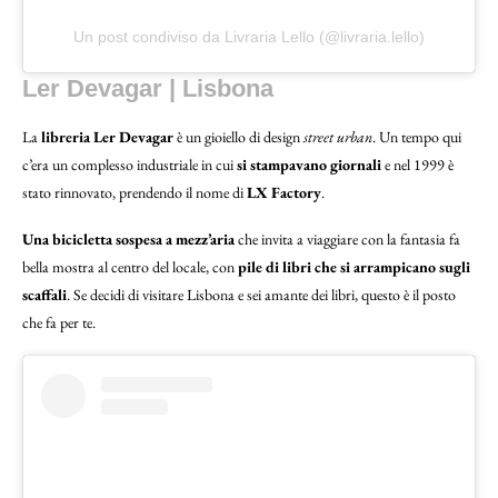
Un post condiviso da Livraria Lello (@livraria.lello)
Ler Devagar | Lisbona
La
libreria Ler Devagar
è un gioiello di design
street urban
. Un tempo qui
c’era un complesso industriale in cui
si stampavano giornali
e nel 1999 è
stato rinnovato, prendendo il nome di
LX Factory
.
Una bicicletta sospesa a mezz’aria
che invita a viaggiare con la fantasia fa
bella mostra al centro del locale, con
pile di libri che si arrampicano sugli
scaffali
. Se decidi di visitare Lisbona e sei amante dei libri, questo è il posto
che fa per te.