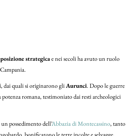
a
posizione strategica
e nei secoli ha avuto un ruolo
e Campania.
i
, dai quali si originarono gli
Aurunci
. Dopo le guerre
la potenza romana, testimoniato dai resti archeologici
 un possedimento dell’
Abbazia di Montecassino
, tanto
ongobardo, bonificarono le terre incolte e selvagge,