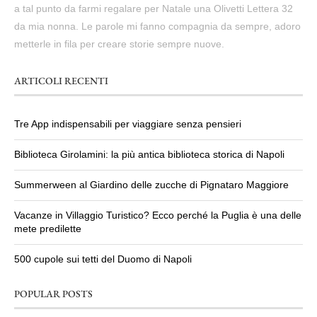
a tal punto da farmi regalare per Natale una Olivetti Lettera 32
da mia nonna. Le parole mi fanno compagnia da sempre, adoro
metterle in fila per creare storie sempre nuove.
ARTICOLI RECENTI
Tre App indispensabili per viaggiare senza pensieri
Biblioteca Girolamini: la più antica biblioteca storica di Napoli
Summerween al Giardino delle zucche di Pignataro Maggiore
Vacanze in Villaggio Turistico? Ecco perché la Puglia è una delle
mete predilette
500 cupole sui tetti del Duomo di Napoli
POPULAR POSTS