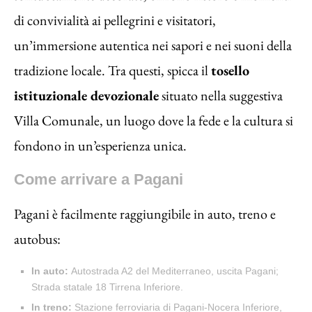
di convivialità ai pellegrini e visitatori,
un’immersione autentica nei sapori e nei suoni della
tradizione locale. Tra questi, spicca il
tosello
istituzionale devozionale
situato nella suggestiva
Villa Comunale, un luogo dove la fede e la cultura si
fondono in un’esperienza unica.
Come arrivare a Pagani
Pagani è facilmente raggiungibile in auto, treno e
autobus:
In auto:
Autostrada A2 del Mediterraneo, uscita Pagani;
Strada statale 18 Tirrena Inferiore.
In treno:
Stazione ferroviaria di Pagani-Nocera Inferiore,